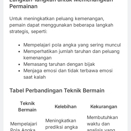
Permainan
Untuk meningkatkan peluang kemenangan,
pemain dapat menggunakan beberapa langkah
strategis, seperti:
Mempelajari pola angka yang sering muncul
Memperhatikan jumlah taruhan dan peluang
kemenangan
Memasang taruhan dengan bijak
Menjaga emosi dan tidak terbawa emosi
saat kalah
Tabel Perbandingan Teknik Bermain
Teknik
Kelebihan
Kekurangan
Bermain
Membutuhkan
Meningkatkan
Mempelajari
waktu dan
prediksi angka
Pola Angka
analisis yang