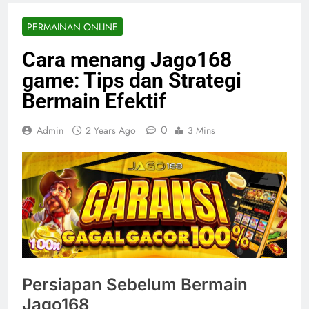
PERMAINAN ONLINE
Cara menang Jago168
game: Tips dan Strategi
Bermain Efektif
0
Admin
2 Years Ago
3 Mins
Persiapan Sebelum Bermain
Jago168