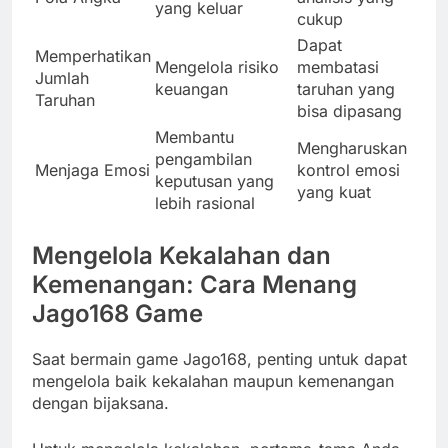
yang keluar
cukup
Dapat
Memperhatikan
Mengelola risiko
membatasi
Jumlah
keuangan
taruhan yang
Taruhan
bisa dipasang
Membantu
Mengharuskan
pengambilan
Menjaga Emosi
kontrol emosi
keputusan yang
yang kuat
lebih rasional
Mengelola Kekalahan dan
Kemenangan: Cara Menang
Jago168 Game
Saat bermain game Jago168, penting untuk dapat
mengelola baik kekalahan maupun kemenangan
dengan bijaksana.